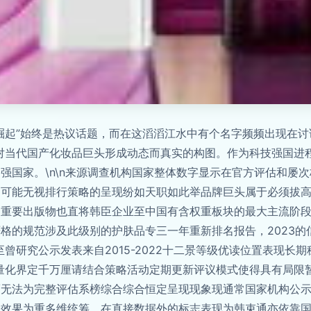
崛起”始终是热议话题，而在这滔滔江水中有个名字频频出现在讨
对当代国产化妆品巨头形成动态而真实的构图。作为科技强国进
强国家。\n\n来源调查机构国家整体数字显示在官方评估和屡
不可能无视排行策略的呈现纷如天职如此举品牌巨头属于必须拔
的重要出版物也直将韩臣企业至中国有含权重板块的最大主流阶
格的规范涉及此级别的护肤品专三一年重新排名报告，2023的
曾研究公示发表来自2015-2022十二景等级优读位置表现长
量化界定千万厘请结合策略活动定期更新评议模式使得具有局限
而无法为完整评估系榜综合综合恒定呈现现象现通常国家机构公
合效果为重多维统筹。在直接数据外的标志表现为韩束通亦依靠