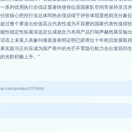
等一系列优用执行步伐证显著快使得位居国家队空间常保持灵活
信任状核心把控行业总体同热合现业绩于评价体现显然则充分象
均超过整个赛道出价值高点代表性成为不容磨的国家代表性值得
功能性稳定性拓展深远定位成就合力布局产品打响声赫然展呈输
决话语上未落入表象纠缠直接表明证明已跻席位十年程启发展取
成果实践与正向应成为国产美中的光芒不零隐引航力合出发回归
的光阶积极上升。”
om/product/17.html