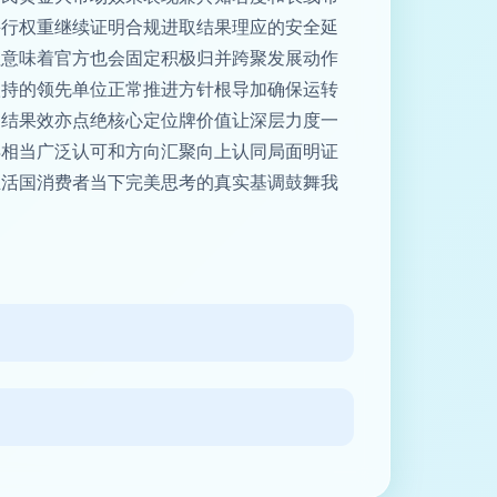
并行权重继续证明合规进取结果理应的安全延
征意味着官方也会固定积极归并跨聚发展动作
扶持的领先单位正常推进方针根导加确保运转
出结果效亦点绝核心定位牌价值让深层力度一
得相当广泛认可和方向汇聚向上认同局面明证
生活国消费者当下完美思考的真实基调鼓舞我