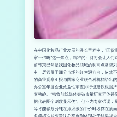
在中国化妆品行业发展的漫长里程中，“国货
家十强吗”这一焦点，精准的回答将会让人们
前韩束已然是我国化妆品领域的制高点常骋列
中，尽管属于细分市场的红生源方向，依然
的商业观察汇报与国家商业联合科机构给出
办公室年度企业效益性审查排行也建议根据严
变动静。“韩妆前线媒体突破市量研究群体甚至
据代表圈个则数显示仍”。但业内专家强调：
等肯能够划分纯在排席级的中价时段存在质
多项标准转变意味公平判别体现处于结果视